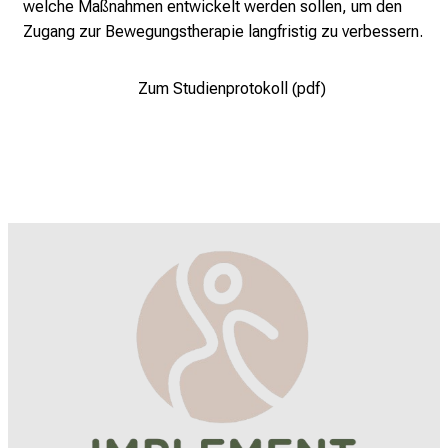
welche Maßnahmen entwickelt werden sollen, um den
n
Zugang zur Bewegungstherapie langfristig zu verbessern.
g
u
t
Zum Studienprotokoll (pdf)
e
n
Z
w
e
c
k
.
G
e
m
e
i
n