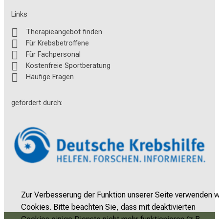
n
Links
t
Therapieangebot finden
e
Für Krebsbetroffene
r
Für Fachpersonal
s
Kostenfreie Sportberatung
c
Häufige Fragen
h
i
gefördert durch:
e
d
!
Weitere Informationen zur Veranstaltung
Schließen
Zur Verbesserung der Funktion unserer Seite verwenden w
Cookies. Bitte beachten Sie, dass mit deaktivierten