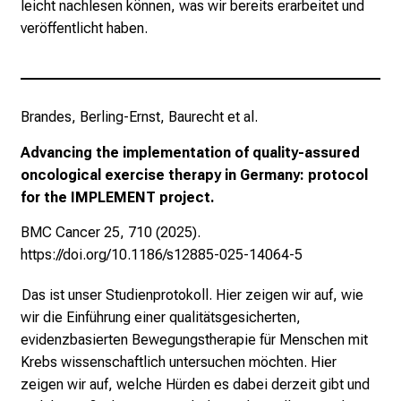
leicht nachlesen können, was wir bereits erarbeitet und
m
veröffentlicht haben.
m
l
e
K
Brandes, Berling-Ernst, Baurecht et al.
i
l
Advancing the implementation of quality-assured
o
oncological exercise therapy in Germany: protocol
m
for the IMPLEMENT project.
e
BMC Cancer 25, 710 (2025).
t
https://doi.org/10.1186/s12885-025-14064-5
e
r
Das ist unser Studienprotokoll. Hier zeigen wir auf, wie
f
wir die Einführung einer qualitätsgesicherten,
ü
evidenzbasierten Bewegungstherapie für Menschen mit
r
Krebs wissenschaftlich untersuchen möchten. Hier
d
zeigen wir auf, welche Hürden es dabei derzeit gibt und
e