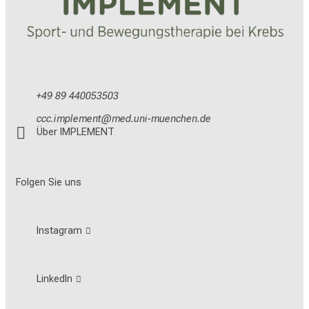
s
a
m
m
a
c
+49 89 440053503
h
yyyslvöäiviub
vim ful_vfiuyzidu mi
e
Über IMPLEMENT
n
w
i
Folgen Sie uns
r
e
Instagram
i
n
e
LinkedIn
n
U