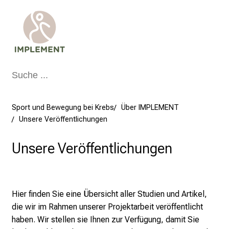
s
'
A
p
p
h
e
r
u
Sport und Bewegung bei Krebs
Über IMPLEMENT
n
Unsere Veröffentlichungen
t
Unsere Veröffentlichungen
e
r
u
n
Hier finden Sie eine Übersicht aller Studien und Artikel,
d
die wir im Rahmen unserer Projektarbeit veröffentlicht
s
haben. Wir stellen sie Ihnen zur Verfügung, damit Sie
a