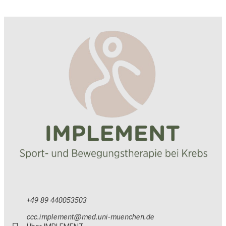
+49 89 440053503
yyyslvöäiviub
vimsfulrvfiuyziu-mi