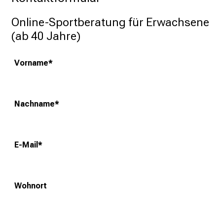
r
Online-Sportberatung für Erwachsene 
s
(ab 40 Jahre)
c
h
i
Vorname
*
e
d
!
Nachname
*
Weitere Informationen zur Veranstaltung
E-Mail
*
Schließen
Wohnort