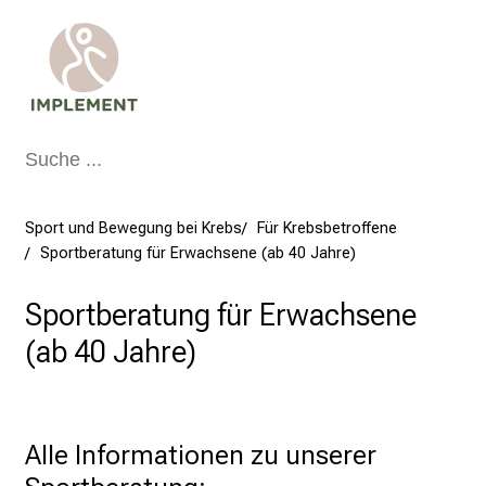
e
K
i
l
o
m
e
t
Sport und Bewegung bei Krebs
Für Krebsbetroffene
e
Sportberatung für Erwachsene (ab 40 Jahre)
r
f
Sportberatung für Erwachsene
ü
(ab 40 Jahre)
r
d
e
n
Alle Informationen zu unserer 
g
u