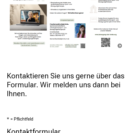
m
a
c
h
e
n
IMPL
w
Proje
i
r
e
Kontaktieren Sie uns gerne über das 
i
Formular. Wir melden uns dann bei 
n
Ihnen.
e
n
U
n
* = Pflichtfeld
t
Kontaktformular
e